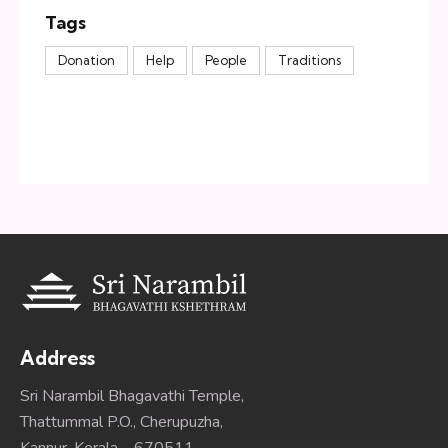
Tags
Donation
Help
People
Traditions
Address
Sri Narambil Bhagavathi Temple,
Thattummal P.O., Cherupuzha,